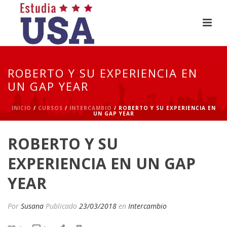
ROBERTO Y SU EXPERIENCIA EN
UN GAP YEAR
INICIO
/
CURSOS
/
INTERCAMBIO
/ ROBERTO Y SU EXPERIENCIA EN
UN GAP YEAR
ROBERTO Y SU
EXPERIENCIA EN UN GAP
YEAR
Por
Susana
Publicado
23/03/2018
en
Intercambio